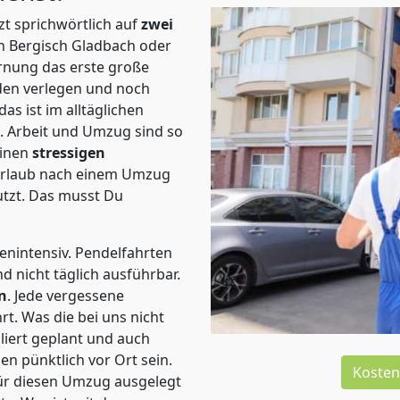
t sprichwörtlich auf
zwei
h Bergisch Gladbach oder
rnung das erste große
en verlegen und noch
s ist im alltäglichen
t.
Arbeit und Umzug sind so
einen
stressigen
 Urlaub nach einem Umzug
tzt. Das musst Du
tenintensiv. Pendelfahrten
 nicht täglich ausführbar.
n
. Jede vergessene
t. Was die bei uns nicht
iert geplant und auch
n pünktlich vor Ort sein.
Kosten
ür diesen Umzug ausgelegt