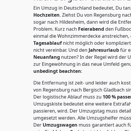
Ein Umzug in Deutschland bedeutet, Du tanz
Hochzeiten
. Ziehst Du von Regensburg nac
sogar nach Hildesheim, dann wird die Entfe
Problem.
Kurz nach
Feierabend
den Fußbod
einmal die Wohnzimmerdecke anstreichen, da
Tagesablauf
nicht möglich oder komplizier
nicht vereinbar. Und den
Jahresurlaub
für 
Neuanfang
nutzen? In der Regel wird der
zur Eingewöhnung in das neue Umfeld genu
unbedingt beachten
:
Die Entfernung ist zeit- und leider auch kos
von Regensburg nach Bergisch Gladbach sind
Der logistische Ablauf muss zu
100 % passe
Umzugskiste bedeutet eine weitere Extrafahr
passieren, wird.
Der Umzugstag muss detaill
umgesetzt werden. Alle Umzugshelfer müsse
Der
Umzugswagen
muss garantiert auch f