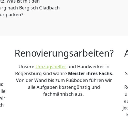
atz. Was ist mit den
urg nach Bergisch Gladbach
tür parken?
Renovierungsarbeiten?
Unsere
Umzugshelfer
und Handwerker in
Regensburg sind wahre
Meister ihres Fachs
.
S
Von der Wand bis zum Fußboden führen wir
r.
alle Aufgaben kostengünstig und
R
lle
fachmännisch aus.
u
wir
a
ch
je