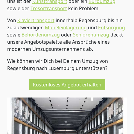
uns ist der
Kunsttransport
oder ein
Büroumzug
sowie der
Tresortransport
kein Problem.
Von
Klaviertransport
innerhalb
Regensburg
bis hin
zu aufwendigen
Möbeleinlagerung
und
Entsorgung
sowie
Behördenumzug
oder
Seniorenumzug
deckt
unsere Angebotspalette alle Ansprüche eines
modernen Umzugsunternehmens ab.
Wie können wir Dich bei Deinem Umzug von
Regensburg
nach Luxemburg
unterstützen?
Kostenloses Angebot erhalten