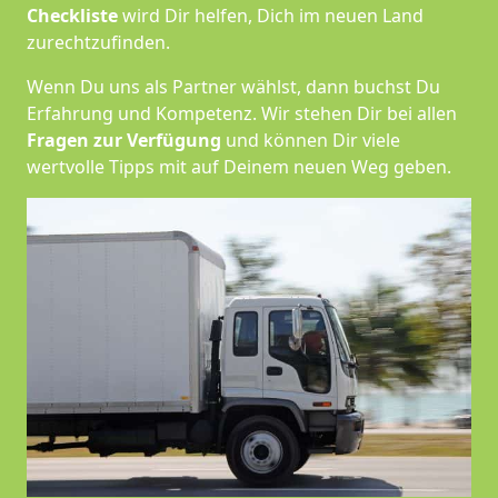
Checkliste
wird Dir helfen, Dich im neuen Land
zurechtzufinden.
Wenn Du uns als Partner wählst, dann buchst Du
Erfahrung und Kompetenz. Wir stehen Dir bei allen
Fragen zur Verfügung
und können Dir viele
wertvolle Tipps mit auf Deinem neuen Weg geben.