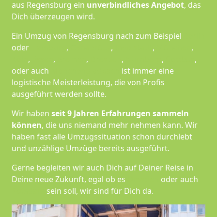
aus Regensburg ein
unverbindliches Angebot
, das
Dich überzeugen wird.
Ein Umzug von Regensburg nach zum Beispiel
Berlin
oder
Hamburg
,
Osnabrück
,
Ingolstadt
,
München
,
Köln
,
Essen
,
Bremen
,
Dresden
,
Nürnberg
,
Cottbus
,
oder auch
Mönchen­gladbach
ist immer eine
logistische Meisterleistung, die von Profis
ausgeführt werden sollte.
Wir haben
seit
9 Jahren Erfahrungen sammeln
können
, die uns niemand mehr nehmen kann. Wir
haben fast alle Umzugssituation schon durchlebt
und unzählige Umzüge bereits ausgeführt.
Gerne begleiten wir auch Dich auf Deiner Reise in
Deine neue Zukunft, egal ob es
Dresden
oder auch
Potsdam
sein soll, wir sind für Dich da.