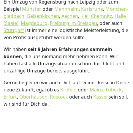
Ein Umzug von Regensburg nach Leipzig oder zum
Beispiel
Münster
oder
Mannheim
,
Karlsruhe
,
Mönchen­
gladbach
,
Gelsenkirchen
,
Aachen
,
Kiel
,
Chemnitz
,
Halle
(Saale)
,
Magdeburg
,
Freiburg im Breisgau
, oder auch
Stuttgart
ist immer eine logistische Meisterleistung, die
von Profis ausgeführt werden sollte.
Wir haben
seit
9 Jahren Erfahrungen sammeln
können
, die uns niemand mehr nehmen kann. Wir
haben fast alle Umzugssituation schon durchlebt und
unzählige Umzüge bereits ausgeführt.
Gerne begleiten wir auch Dich auf Deiner Reise in Deine
neue Zukunft, egal ob es
Krefeld
oder
Mainz
,
Lübeck
,
Erfurt
,
Oberhausen
,
Rostock
oder auch
Kassel
sein soll,
wir sind für Dich da.