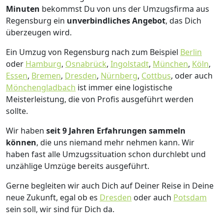
Minuten
bekommst Du von uns der Umzugsfirma aus
Regensburg ein
unverbindliches Angebot
, das Dich
überzeugen wird.
Ein Umzug von Regensburg nach zum Beispiel
Berlin
oder
Hamburg
,
Osnabrück
,
Ingolstadt
,
München
,
Köln
,
Essen
,
Bremen
,
Dresden
,
Nürnberg
,
Cottbus
, oder auch
Mönchen­gladbach
ist immer eine logistische
Meisterleistung, die von Profis ausgeführt werden
sollte.
Wir haben
seit
9 Jahren Erfahrungen sammeln
können
, die uns niemand mehr nehmen kann. Wir
haben fast alle Umzugssituation schon durchlebt und
unzählige Umzüge bereits ausgeführt.
Gerne begleiten wir auch Dich auf Deiner Reise in Deine
neue Zukunft, egal ob es
Dresden
oder auch
Potsdam
sein soll, wir sind für Dich da.